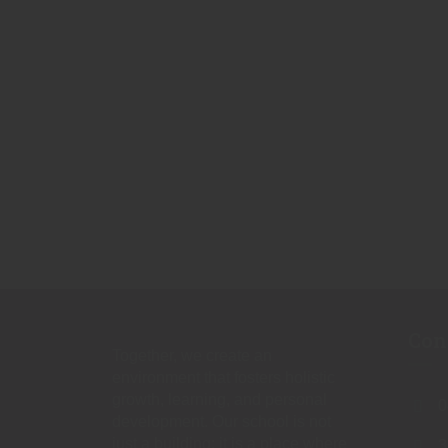
Con
Together, we create an
environment that fosters holistic
growth, learning, and personal
0
development. Our school is not
just a building; it is a place where
3