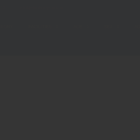
113
info@stanthonys.edu.pk
STORY
FACILITIES
ACE
SET
AD