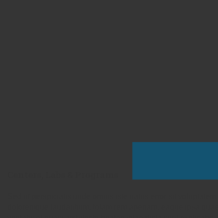
Centers, Labs & Programs
Sed ut perspiciatis unde omnis iste natus error sit voluptate
doloremque laudantium, totam rem aperiam, eaque ipsa quae 
veritatis et quasi architecto beatae vitae dicta sunt explicabo