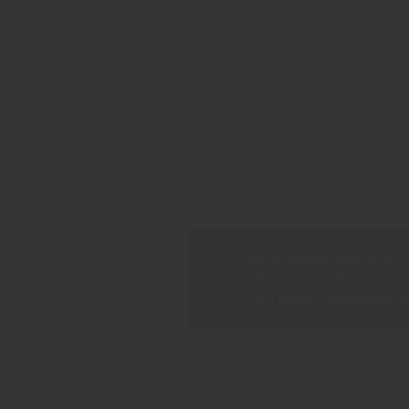
Sed ut perspiciatis unde 
aperiam, eaque ipsa quae a
enim ipsam voluptatem qui