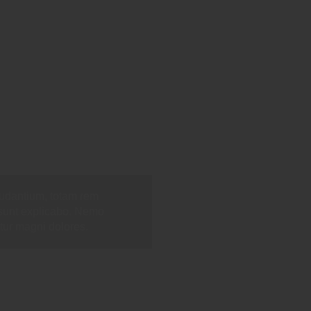
audantium, totam rem
a sunt explicabo. Nemo
tur magni dolores.