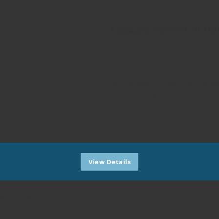
Engaged research at Un
Sed ut perspiciatis unde omnis 
doloremque laudantium, totam r
veritatis et quasi architecto b
voluptatem quia voluptas sit as
magni dolores eos qui ratione 
Neque porro quisquam est, qui 
adipisci velit, sed quia non 
View Details
m accusantium
ab illo inventore