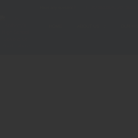
Have any question?
042-36303040 042- 36305
HOME
ABOUT US
OUR HI