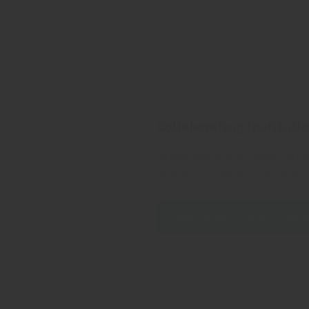
Collaborating Instituti
At vero eos et accusamus et ius
praesentium voluptatum delenit
View Centers, Labs & Progr