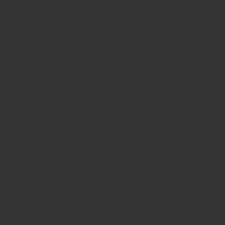
ons
to odio dignissimos ducimus qui blanditiis
i atque corrupti quos dolores et quas molestias
ams