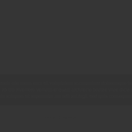
omnis iste natus error sit voluptatem accusantium doloremque l
b illo inventore veritatis et quasi architecto beatae vitae dict
a voluptas sit aspernatur aut odit aut fugit, sed quia consequun
Home
Research