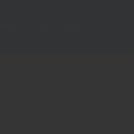
CAMPUS
RESEARCH
FACULTY & STAFF
MISSION
FEE
CONTACT